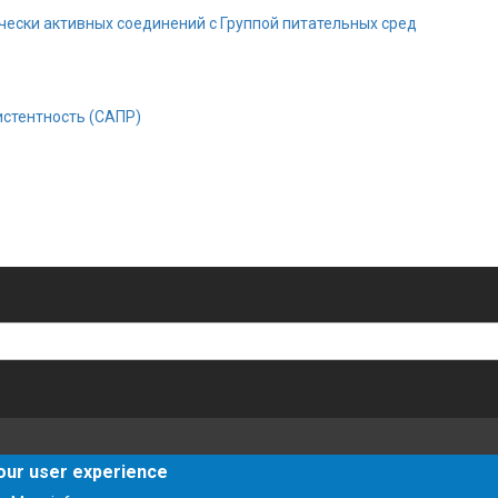
чески активных соединений с Группой питательных сред
стентность (САПР)
your user experience