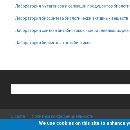
Лаборатория мутагенеза и селекции продуцентов биологи
Лаборатория биосинтеза биологически активных веществ
Лаборатория синтеза антибиотиков, преодолевающих рези
Лаборатория биосинтеза антибиотиков
Search
Search
О сайте
Политика конфиденциальности
We use cookies on this site to enhance 