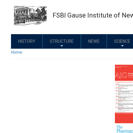
Skip
to
FSBI Gause Institute of Ne
main
content
HISTORY
STRUCTURE
NEWS
SCIENCE
Home