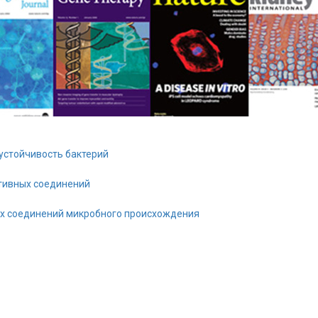
устойчивость бактерий
тивных соединений
ых соединений микробного происхождения