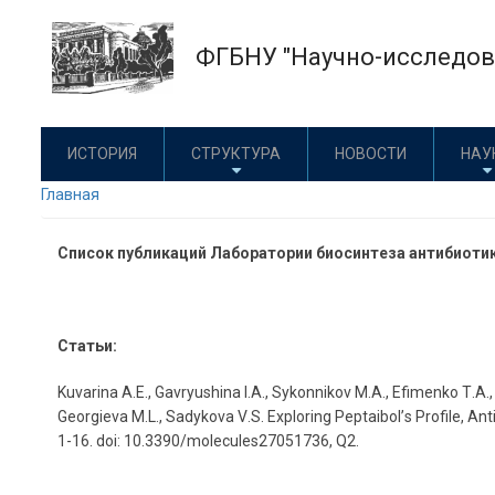
Перейти
к
ФГБНУ "Научно-исследова
основному
содержанию
ИСТОРИЯ
СТРУКТУРА
НОВОСТИ
НАУ
Главная
Список публикаций Лаборатории биосинтеза антибиоти
Статьи:
Kuvarina
A
.
E
.,
Gavryushina
I
.
A
.,
Sykonnikov
M
.
A
.,
Efimenko
T
.
A
.
Georgieva
M
.
L
.,
Sadykova
V
.
S
.
Exploring
Peptaibol
’
s
Profile
,
Ant
1-16.
doi
: 10.3390/
molecules
27051736,
Q
2.