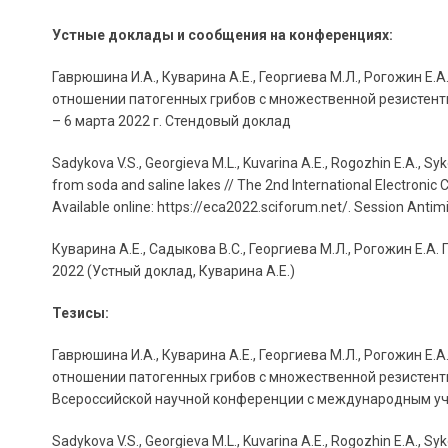
Устные доклады и сообщения на конференциях:
Гаврюшина И.А., Куварина А.Е., Георгиева М.Л., Рогожин Е
отношении патогенных грибов с множественной резистент
– 6
марта
2022
г
.
Стендовый
доклад
Sadykova V.S., Georgieva M.L., Kuvarina A.E., Rogozhin E.A., Syk
from soda and saline lakes // The 2nd International Electroni
Available online: https://eca2022.sciforum.net/. Session Anti
Куварина А.Е., Садыкова В.С., Георгиева М.Л., Рогожин Е.
2022 (Устный доклад, Куварина А.Е.)
Тезисы:
Гаврюшина И.А., Куварина А.Е., Георгиева М.Л., Рогожин Е
отношении патогенных грибов с множественной резистент
Всероссийской научной конференции с международным участ
Sadykova V.S., Georgieva M.L., Kuvarina A.E., Rogozhin E.A., Syk