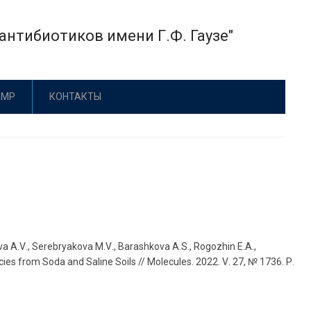
нтибиотиков имени Г.Ф. Гаузе"
АМР
КОНТАКТЫ
va
A
.
V
.,
Serebryakova
M
.
V
.,
Barashkova
A
.
S
.,
Rogozhin
E
.
A
.,
cies
from
Soda
and
Saline
Soils
//
Molecules
. 2022.
V
. 27, № 1736.
P
.