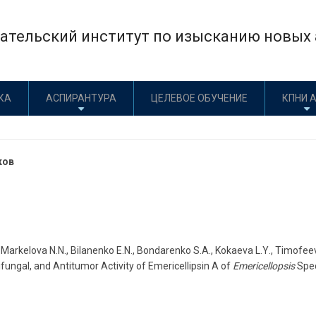
тельский институт по изысканию новых а
КА
АСПИРАНТУРА
ЦЕЛЕВОЕ ОБУЧЕНИЕ
КПНИ 
ков
,
Markelova
N
.
N
.,
Bilanenko
E
.
N
.,
Bondarenko
S
.
A
.,
Kokaeva
L
.
Y
.,
Timofee
ifungal
,
and
Antitumor
Activity
of
Emericellipsin
A
of
Emericellopsis
Spe