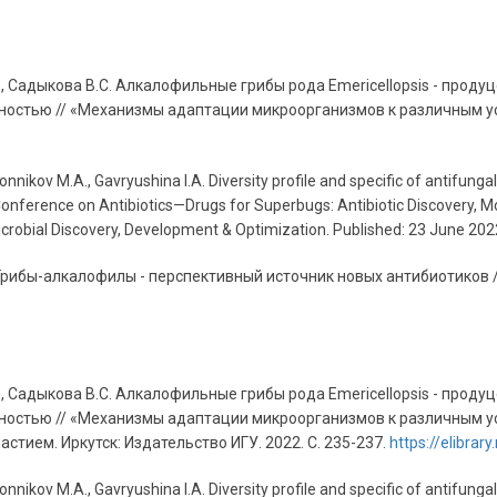
.А., Садыкова В.С. Алкалофильные грибы рода Еmericellopsis - пр
ностью // «Механизмы адаптации микроорганизмов к различным у
onnikov M.A., Gavryushina I.A. Diversity profile and specific of antifun
c Conference on Antibiotics—Drugs for Superbugs: Antibiotic Discovery
microbial Discovery, Development & Optimization. Published: 23 June 202
А. Грибы-алкалофилы - перспективный источник новых антибиотиков 
.А., Садыкова В.С. Алкалофильные грибы рода Еmericellopsis - пр
ностью // «Механизмы адаптации микроорганизмов к различным у
ием. Иркутск: Издательство ИГУ. 2022. С. 235-237.
https://
elibrar
onnikov M.A., Gavryushina I.A. Diversity profile and specific of antifung