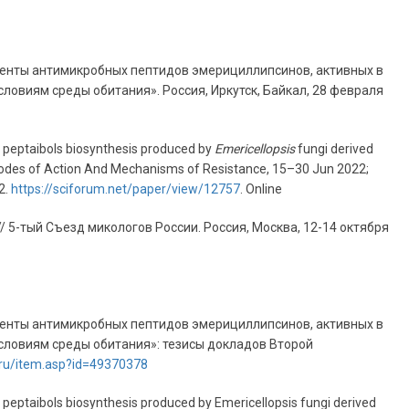
одуценты антимикробных пептидов эмерициллипсинов, активных в
словиям среды обитания». Россия
,
Иркутск
,
Байкал
, 28
февраля
gal peptaibols biosynthesis produced by
Emericellopsis
fungi derived
, Modes of Action And Mechanisms of Resistance, 15–30 Jun 2022;
2.
https://
sciforum.net/paper/view/12757
. Online
// 5-тый Съезд микологов России. Россия, Москва, 12-14 октября
одуценты антимикробных пептидов эмерициллипсинов, активных в
словиям среды обитания»: тезисы докладов Второй
y.ru/item.asp?id=49370378
al peptaibols biosynthesis produced by Emericellopsis fungi derived