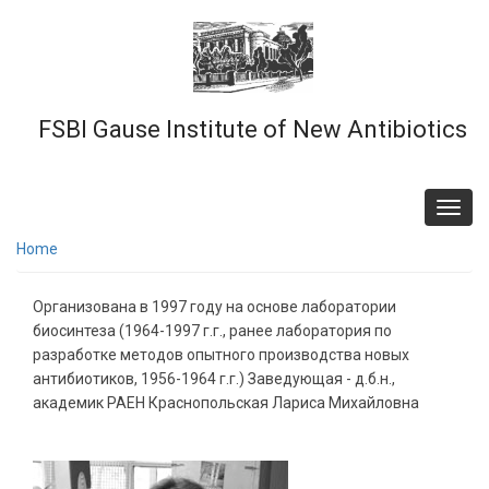
Skip
to
main
content
FSBI Gause Institute of New Antibiotics
Toggl
navig
Home
Организована в 1997 году на основе лаборатории
биосинтеза (1964-1997 г.г., ранее лаборатория по
разработке методов опытного производства новых
антибиотиков, 1956-1964 г.г.) Заведующая - д.б.н.,
академик РАЕН Краснопольская Лариса Михайловна