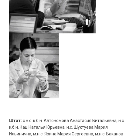
Штат:
с.н.с. к.б.н. Автономова Анастасия Витальевна, н.с.
к.б.н. Кац Наталья Юрьевна, н.с. Шуктуева Мария
Ильинична, м.н.с. Ярина Мария Сергеевна, м.н.с. Баканов