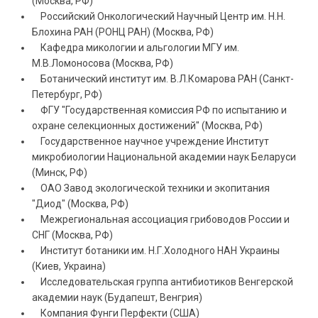
(Москва, РФ)
Российский Онкологический Научный Центр им. Н.Н.
Блохина РАН (РОНЦ РАН) (Москва, РФ)
Кафедра микологии и альгологии МГУ им.
М.В.Ломоносова (Москва, РФ)
Ботанический институт им. В.Л.Комарова РАН (Санкт-
Петербург, РФ)
ФГУ "Государственная комиссия РФ по испытанию и
охране селекционных достижений" (Москва, РФ)
Государственное научное учреждение Институт
микробиологии Национальной академии наук Беларуси
(Минск, РФ)
ОАО Завод экологической техники и экопитания
"Диод" (Москва, РФ)
Межрегиональная ассоциация грибоводов России и
СНГ (Москва, РФ)
Институт ботаники им. Н.Г.Холодного НАН Украины
(Киев, Украина)
Исследовательская группа антибиотиков Венгерской
академии наук (Будапешт, Венгрия)
Компания Фунги Перфекти (США)