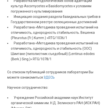
Разработка методологических основ адаптации
культур Ascomycetes и Basidiomycetes к условиям
погруженного культивирования
Инициация создания раздела базидиальных грибов в
Государственном реестре селекционных достижений
Разработана «Методиква проведения испытаний на
отличимость, однородность стабильность. Вешенка
(Pleurotus (Fr.) Kumm.) »RTG/1036/1
Разработана «Методиква проведения испытаний на
отличимость, однородность и стабильность (ООС)
Шиитаке (пилолистник съедобный) (Lentinus edodes
(Berk.) Sing.)» RTG/1078/1
Cо списком публикаций сотрудников лаборатории Вы
можете ознакомиться
ЗДЕСЬ
Научное сотрудничество:
Учреждение Российской академии наук Институт
органической химии им. Н.Д. Зелинского РАН (ИОХ РАН)