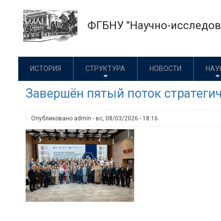
Перейти
к
ФГБНУ "Научно-исследова
основному
содержанию
ИСТОРИЯ
СТРУКТУРА
НОВОСТИ
НАУ
Завершён пятый поток стратегич
Опубликовано
admin
-
вс, 08/03/2026 - 18:16