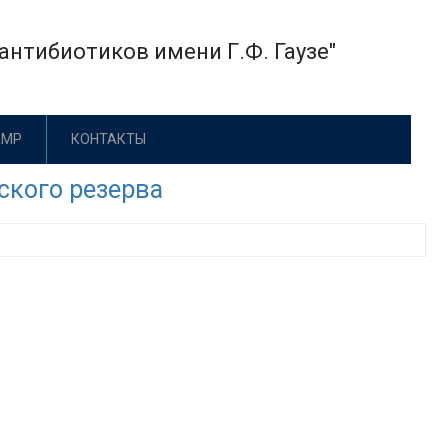
нтибиотиков имени Г.Ф. Гаузе"
АМР
КОНТАКТЫ
ского резерва