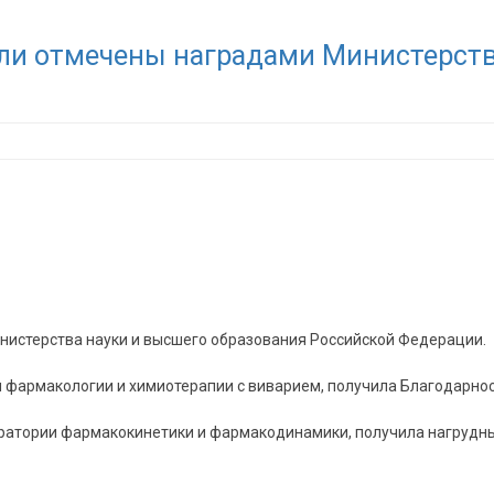
и отмечены наградами Министерства
истерства науки и высшего образования Российской Федерации.
фармакологии и химиотерапии с виварием, получила Благодарность
боратории фармакокинетики и фармакодинамики, получила нагрудны