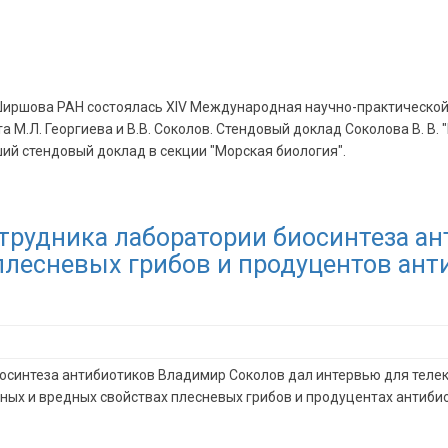
П. Ширшова РАН состоялась XIV Международная научно-практическо
а М.Л. Георгиева и В.В. Соколов. Стендовый доклад Соколова В. В
ший стендовый доклад в секции "Морская биология".
рудника лаборатории биосинтеза ант
плесневых грибов и продуцентов ант
интеза антибиотиков Владимир Соколов дал интервью для телекан
лезных и вредных свойствах плесневых грибов и продуцентах анти