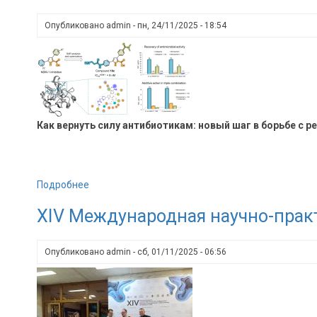
руководителем
нового
Опубликовано
admin
-
пн, 24/11/2025 - 18:54
поколения?
Как вернуть силу антибиотикам: новый шаг в борьбе с 
Подробнее
о
Как
XIV Международная научно-прак
вернуть
силу
антибиотикам:
Опубликовано
admin
-
сб, 01/11/2025 - 06:56
новый
шаг
в
борьбе