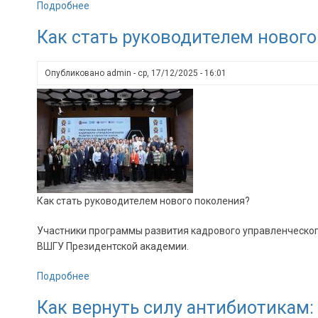
Подробнее
о
Сотрудники
Как стать руководителем нового
ФГБНУ
«НИИНА»
были
Опубликовано
admin
-
ср, 17/12/2025 - 16:01
отмечены
наградами
Министерства
науки
и
высшего
образования
Российской
Как стать руководителем нового поколения?
Федерации.
Участники программы развития кадрового управленческого
ВШГУ Президентской академии.
Подробнее
о
Как
Как вернуть силу антибиотикам:
стать