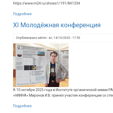
https://www.m24.ru/shows1/191/841334
Подробнее
о
Интервью
XI Молодёжная конференция
младшего
научного
сотрудника
Опубликовано
admin
-
вт, 14/10/2025 - 17:55
лаборатории
биосинтеза
антибиотиков
Соколова
В.В.
о
полезных
и
вредных
8-10 октября 2025 года в Институте органической химии
свойствах
«НИИНА» Миронов И.В.
принял участие конференции со ст
плесневых
грибов
Подробнее
о
и
XI