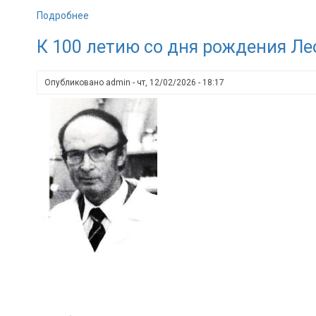
Подробнее
о
Завершён
К 100 летию со дня рождения Л
пятый
поток
стратегического
Опубликовано
admin
-
чт, 12/02/2026 - 18:17
уровня
кадрового
управленческого
резерва