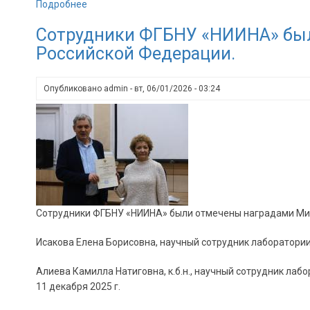
Подробнее
о
К
Сотрудники ФГБНУ «НИИНА» был
100
Российской Федерации.
летию
со
дня
Опубликовано
admin
-
вт, 06/01/2026 - 03:24
рождения
Леонарда
Сергеевича
Поварова
Сотрудники ФГБНУ «НИИНА» были отмечены наградами Мин
Исакова Елена Борисовна, научный сотрудник лаборатории 
Алиева Камилла Натиговна, к.б.н., научный сотрудник ла
11 декабря 2025 г.