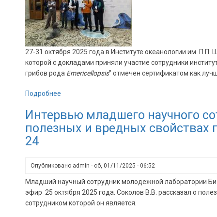
с
резистентностью
27-31 октября 2025 года в Институте океанологии им. П.
которой с докладами приняли участие сотрудники институт
грибов рода
Emericellopsis
" отмечен сертификатом как луч
Подробнее
о
XIV
Интервью младшего научного сот
Международная
полезных и вредных свойствах 
научно-
практической
24
конференция
"Морские
Опубликовано
admin
-
сб, 01/11/2025 - 06:52
исследования
и
Младший научный сотрудник молодежной лаборатории Биос
образование"
эфир 25 октября 2025 года. Соколов В.В. рассказал о по
сотрудником которой он является.