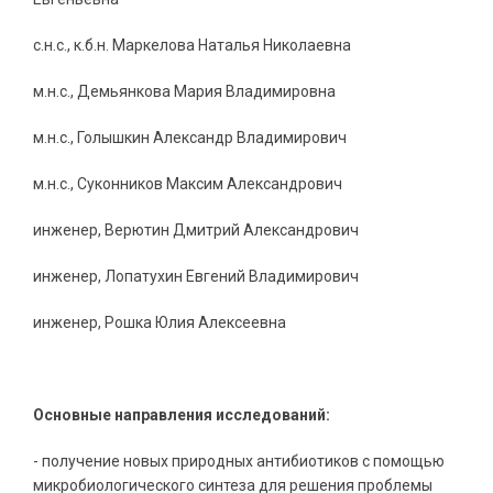
с.н.с., к.б.н. Маркелова Наталья Николаевна
м.н.с., Демьянкова Мария Владимировна
м.н.с., Голышкин Александр Владимирович
м.н.с., Суконников Максим Александрович
инженер, Верютин Дмитрий Александрович
инженер, Лопатухин Евгений Владимирович
инженер, Рошка Юлия Алексеевна
Основные направления исследований:
- получение новых природных антибиотиков с помощью
микробиологического синтеза для решения проблемы