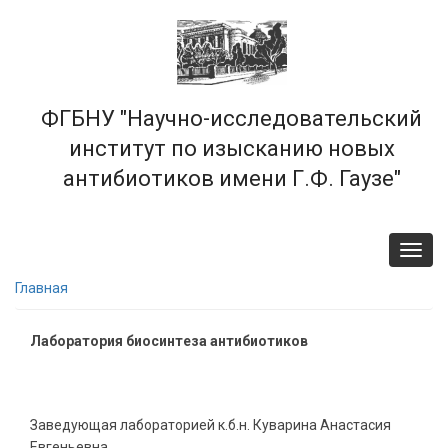
Перейти
к
основному
содержанию
ФГБНУ "Научно-исследовательский
институт по изысканию новых
антибиотиков имени Г.Ф. Гаузе"
Toggl
navig
Главная
Лаборатория биосинтеза антибиотиков
Заведующая лабораторией к.б.н. Куварина Анастасия
Евгеньевна