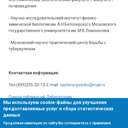
почвоведения
- Научно-исследовательский институт физико-
химической биологии им. А.Н.Белозерского Московского
государственного университета им. М.В.Ломоносова
- Московский научно-практический центр борьбы с
туберкулезом
Контактная информация:
Тел.(499)255-20-13;
E
-
mail
:
nastena
.
lysenko
@
mail
.
ru
Список публикаций Лаборатории
Мы используем cookie-файлы для улучшения
предоставляемых услуг и сбора статистических
данных
Поиск
Поиск
Продолжая навигацию по сайту Вы соглашаетесь с правилами