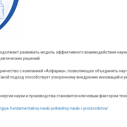
 продолжает развивать модель эффективного взаимодействия наук
цевтических решений.
удничество с компанией «Алфарма», позволяющее объединять нау
 Такой подход способствует ускоренному внедрению инноваций и
инергия науки и производства становится ключевым фактором тех
giya-fundamentalnoj-nauki-prikladnoj-nauki-i-proizvodstva/