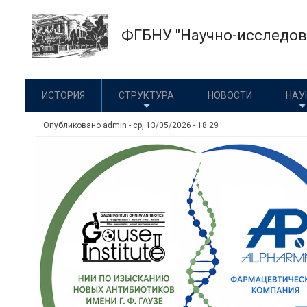
Перейти
к
ФГБНУ "Научно-исследова
основному
содержанию
ИСТОРИЯ
СТРУКТУРА
НОВОСТИ
НАУ
Опубликовано
admin
-
ср, 13/05/2026 - 18:29