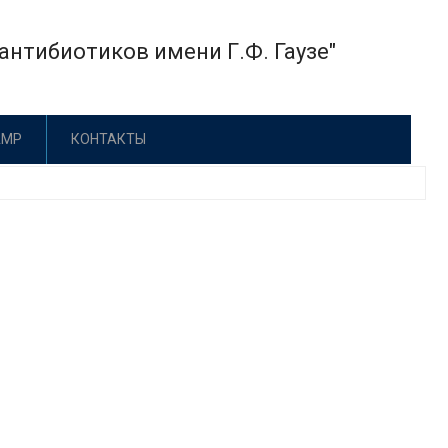
нтибиотиков имени Г.Ф. Гаузе"
АМР
КОНТАКТЫ