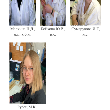
Малкина Н.Д.,
Бойкова Ю.В.,
Сумарукова И.Г.,
н.с., к.б.н.
н.с.
н.с.
Рубец М.К.,