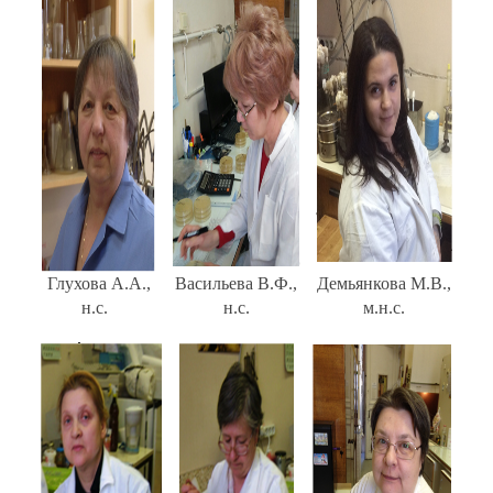
Глухова А.А.,
Васильева В.Ф.,
Демьянкова М.В.,
н.с.
н.с.
м.н.с.