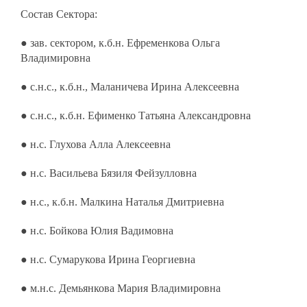
Состав Сектора:
● зав. сектором, к.б.н. Ефременкова Ольга
Владимировна
● с.н.с., к.б.н., Маланичева Ирина Алексеевна
● с.н.с., к.б.н. Ефименко Татьяна Александровна
● н.с. Глухова Алла Алексеевна
● н.с. Васильева Бязиля Фейзулловна
● н.с., к.б.н. Малкина Наталья Дмитриевна
● н.с. Бойкова Юлия Вадимовна
● н.с. Сумарукова Ирина Георгиевна
● м.н.с. Демьянкова Мария Владимировна