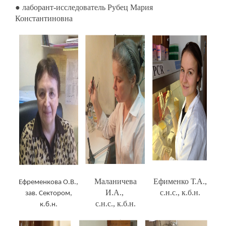
● лаборант-исследователь Рубец Мария
Константиновна
Маланичева
Ефименко Т.А.,
Ефременкова О.В.,
И.А.,
с.н.с., к.б.н.
зав. Сектором,
с.н.с., к.б.н.
к.б.н.