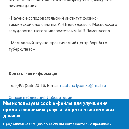
почвоведения
- Научно-исследовательский институт физико-
химической биологии им. А.Н.Белозерского Московского
государственного университета им. М.В.Ломоносова
- Московский научно-практический центр борьбы с
туберкулезом
Контактная информация:
Тел.(499)255-20-13;
E
-
mail
:
nastena
.
lysenko
@
mail
.
ru
Список публикаций Лаборатории
Мы используем cookie-файлы для улучшения
предоставляемых услуг и сбора статистических
данных
Поиск
Поиск
Продолжая навигацию по сайту Вы соглашаетесь с правилами