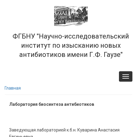
Перейти
к
основному
содержанию
ФГБНУ "Научно-исследовательский
институт по изысканию новых
антибиотиков имени Г.Ф. Гаузе"
Toggl
navig
Главная
Лаборатория биосинтеза антибиотиков
Заведующая лабораторией к.б.н. Куварина Анастасия
Евгеньевна