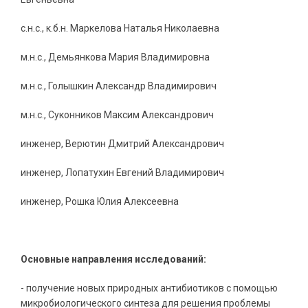
с.н.с., к.б.н. Маркелова Наталья Николаевна
м.н.с., Демьянкова Мария Владимировна
м.н.с., Голышкин Александр Владимирович
м.н.с., Суконников Максим Александрович
инженер, Верютин Дмитрий Александрович
инженер, Лопатухин Евгений Владимирович
инженер, Рошка Юлия Алексеевна
Основные направления исследований:
- получение новых природных антибиотиков с помощью
микробиологического синтеза для решения проблемы