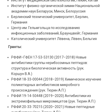
Институт медицинской биотехнологии, Пекин, Китай
Институт физико-органической химии Национальной
академии наук Беларуси, Минск, Белоруссия
Берлинский технический университет, Берлин,
Германия
Центр им. Гельмгольца по исследованию
инфекционных заболеваний, Брауншвейг, Германия
Католический университет Лёвена, Лёвен, Бельгия
Гранты:
РФФИ–ГФЕН 17-53-53130 (2017–2018) Новые
антибиотики группы нерибосомных пептидов:
структура и биологическая активность (рук.
Коршун В.А.)
РФФИ 18-33-00044 (2018
–
2019) Химическое изучение
поликетидных антибиотиков микробного
происхождения (рук. Тюрин А.П.)
РФФИ 19-14-50448 (2019
–
2020) Антибиотики из
экстремофильных микромицетов (рук. Тюрин А.П.)
РФФИ 20-33-70215 (2020
–
2021) Новые пептидные