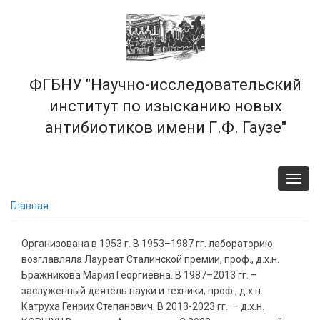
Перейти
к
основному
содержанию
ФГБНУ "Научно-исследовательский
институт по изысканию новых
антибиотиков имени Г.Ф. Гаузе"
Toggl
navig
Главная
Организована в 1953 г. В 1953–1987 гг. лабораторию
возглавляла Лауреат Сталинской премии, проф., д.х.н.
Бражникова Мария Георгиевна. В 1987–2013 гг. –
заслуженный деятель науки и техники, проф., д.х.н.
Катруха Генрих Степанович. В 2013-2023 гг. – д.х.н.