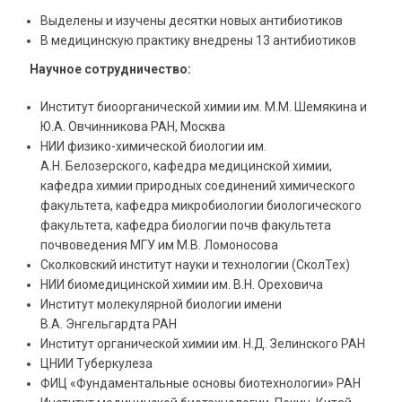
Выделены и изучены десятки новых антибиотиков
В медицинскую практику внедрены 13 антибиотиков
Научное сотрудничество:
Институт биоорганической химии им. М.М. Шемякина и
Ю.А. Овчинникова РАН, Москва
НИИ физико-химической биологии им.
А.Н. Белозерского, кафедра медицинской химии,
кафедра химии природных соединений химического
факультета, кафедра микробиологии биологического
факультета, кафедра биологии почв факультета
почвоведения МГУ им М.В. Ломоносова
Сколковский институт науки и технологии (СколТех)
НИИ биомедицинской химии им. В.Н. Ореховича
Институт молекулярной биологии имени
В.А. Энгельгардта РАН
Институт органической химии им. Н.Д. Зелинского РАН
ЦНИИ Туберкулеза
ФИЦ «Фундаментальные основы биотехнологии» РАН