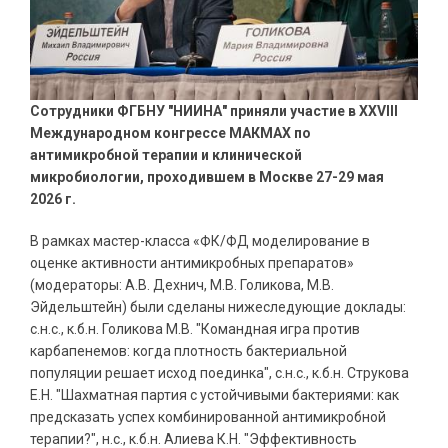
Сотрудники ФГБНУ "НИИНА" приняли участие в XXVIII
Международном конгрессе МАКМАХ по
антимикробной терапии и клинической
микробиологии, проходившем в Москве 27-29 мая
2026 г.
В рамках мастер-класса «ФК/ФД моделирование в
оценке активности антимикробных препаратов»
(модераторы: А.В. Дехнич, М.В. Голикова, М.В.
Эйдельштейн) были сделаны нижеследующие доклады:
с.н.с., к.б.н. Голикова М.В. "Командная игра против
карбапенемов: когда плотность бактериальной
популяции решает исход поединка", с.н.с., к.б.н. Струкова
Е.Н. "Шахматная партия с устойчивыми бактериями: как
предсказать успех комбинированной антимикробной
терапии?", н.с., к.б.н. Алиева К.Н. "Эффективность