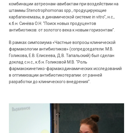
комбинации азтреонам-авибактам при воздействии на
штаммы Stenotrophomonas spp., продуцирующие
карбапенемазы, в динамической системе in vitro", н.с.,
к.б.н. Синёва О.Н. "Поиск новых продуцентов
антибиотиков: от золотого века к новым горизонтам".
В рамках симпозиума «Частные вопросы клинической
фармакологии антибиотиков» (сопредседатели: М.В.
Голикова, Е.В. Елисеева, Д.В. Тапальский) был сделан
доклад с.н.с., к.б.н. Голиковой М.В. "Роль
фармакокинетико-фармакодинамических исследований
в оптимизации антибиотикотерапии: от ранней
разработки до клинического внедрения".