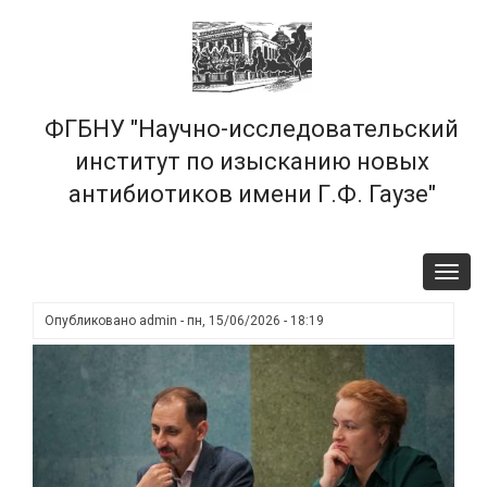
Перейти
×
к
основному
содержанию
ФГБНУ "Научно-исследовательский
институт по изысканию новых
антибиотиков имени Г.Ф. Гаузе"
Toggl
navig
Опубликовано
admin
-
пн, 15/06/2026 - 18:19