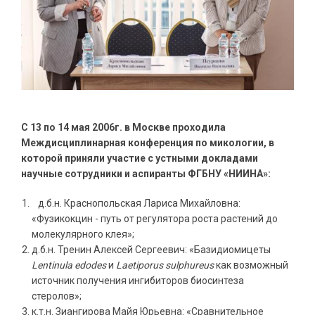
С 13 по 14 мая 2006г. в Москве проходила
Междисциплинарная конференция по микологии, в
которой приняли участие с устными докладами
научные сотрудники и аспиранты ФГБНУ «НИИНА»:
д.б.н. Краснопольская Лариса Михайловна:
«Фузикокцин - путь от регулятора роста растений до
молекулярного клея»;
д.б.н. Тренин Алексей Сергеевич: «Базидиомицеты
Lentinula edodes
и
Laetiporus sulphureus
как возможный
источник получения ингибиторов биосинтеза
стеролов»;
к.т.н. Зиангирова Майя Юрьевна: «Сравнительное