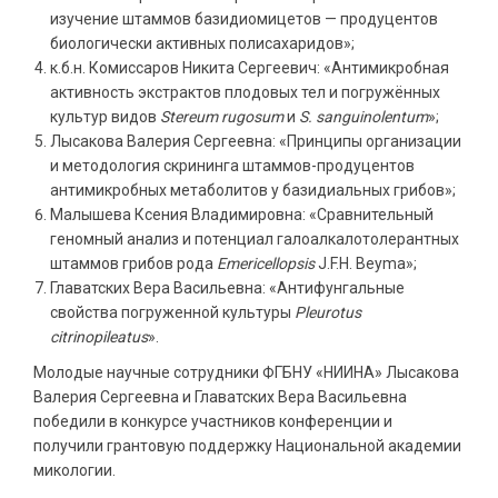
изучение штаммов базидиомицетов — продуцентов
биологически активных полисахаридов»;
к.б.н. Комиссаров Никита Сергеевич: «Антимикробная
активность экстрактов плодовых тел и погружённых
культур видов
Stereum rugosum
и
S. sanguinolentum
»;
Лысакова Валерия Сергеевна: «Принципы организации
и методология скрининга штаммов-продуцентов
антимикробных метаболитов у базидиальных грибов»;
Малышева Ксения Владимировна: «Сравнительный
геномный анализ и потенциал галоалкалотолерантных
штаммов грибов рода
Emericellopsis
J.F.H. Beyma»;
Главатских Вера Васильевна: «Антифунгальные
свойства погруженной культуры
Pleurotus
citrinopileatus
».
Молодые научные сотрудники ФГБНУ «НИИНА» Лысакова
Валерия Сергеевна и Главатских Вера Васильевна
победили в конкурсе участников конференции и
получили грантовую поддержку Национальной академии
микологии.