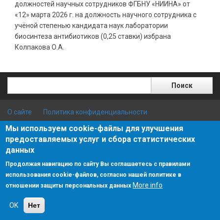
должностей научных сотрудников ФГБНУ «НИИНА» от
«12» марта 2026 г. на должность научного сотрудника с
учёной степенью кандидата наук лаборатории
биосинтеза антибиотиков
(0,25 ставки) избрана
Колпакова О.А.
Поиск
Поиск
О сайте
Политика конфиденциальности
Мы используем cookie-файлы для улучшения
© 2018 - 2025 ФГБНУ НИИНА им. Г.Ф. Гаузе
предоставляемых услуг и сбора статистических
данных
Продолжая навигацию по сайту Вы соглашаетесь с правилами
использования cookie-файлов, согласно нашей политике в
More info
отношении защиты персональных данных
OK
Нет