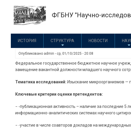
Перейти
к
ФГБНУ "Научно-исследова
основному
содержанию
ИСТОРИЯ
СТРУКТУРА
НОВОСТИ
НАУ
Опубликовано
admin
-
ср, 01/10/2025 - 20:08
Федеральное государственное бюджетное научное учрежде
замещение вакантной должности младшего научного сотру
Тематика исследований:
Изыскание микроорганизмов — 
Ключевые критерии оценки претендентов:
− -публикационная активность – наличие за последние 5 
информационно-аналитических системах научного цитирова
− -участие в числе соавторов докладов на международных