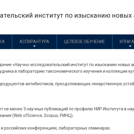
тельский институт по изысканию новых а
КА
АСПИРАНТУРА
ЦЕЛЕВОЕ ОБУЧЕНИЕ
КПНИ 
ние «Научно-исследовательский институт по изысканию новых ант
дника в лабораторию таксономического изучения и коллекции кул
продуцентов антибиотиков, преодолевающих лекарственную устой
лет не менее 3 научных публикаций по профилю НИР Института в н
ния (Web ofScience, Scopus, РИНЦ);
 и российских конференциях, лабораторных семинарах.