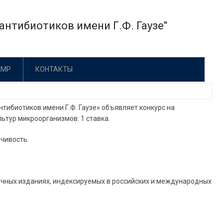
нтибиотиков имени Г.Ф. Гаузе"
АМР
КОНТАКТЫ
ибиотиков имени Г.Ф. Гаузе» объявляет конкурс на
ьтур микроорганизмов: 1 ставка.
чивость.
аучных изданиях, индексируемых в российских и международных