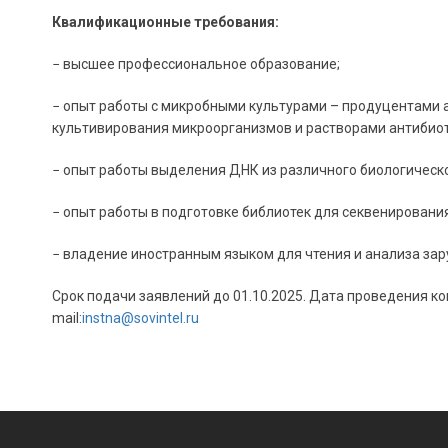
Квалификационные требования:
− высшее профессиональное образование;
− опыт работы с микробными культурами – продуцентами 
культивирования микроорганизмов и растворами антибиот
− опыт работы выделения ДНК из различного биологическ
− опыт работы в подготовке библиотек для секвенировани
− владение иностранным языком для чтения и анализа зар
Срок подачи заявлений до 01.10.2025. Дата проведения конку
mail:
instna@sovintel.ru