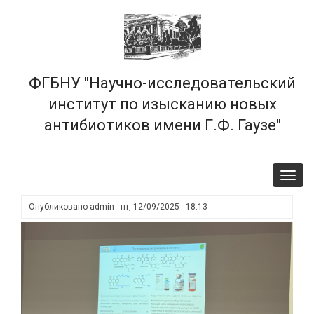
Перейти
×
к
основному
содержанию
ФГБНУ "Научно-исследовательский
институт по изысканию новых
антибиотиков имени Г.Ф. Гаузе"
Toggl
navig
Опубликовано
admin
-
пт, 12/09/2025 - 18:13