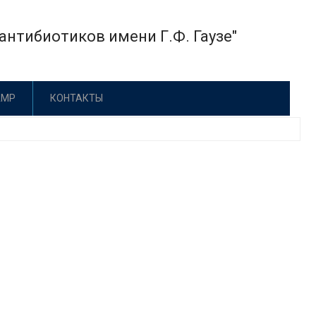
нтибиотиков имени Г.Ф. Гаузе"
АМР
КОНТАКТЫ