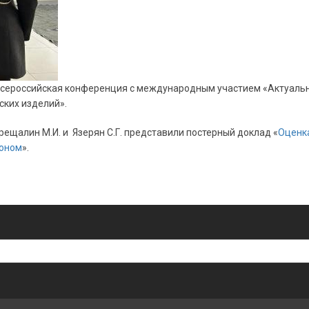
II Всероссийская конференция с международным участием «Актуаль
ских изделий».
. Трещалин М.И. и Язерян С.Г. представили постерный доклад «
Оценка
роном
».