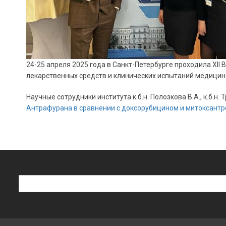
24-25 апреля 2025 года в Санкт-Петербурге проходила X
лекарственных средств и клинических испытаний медицин
Научные сотрудники института к.б.н. Полозкова В.А., к.б.н
Антрафурана в сравнении с доксорубицином и митоксант
Поиск
Поиск