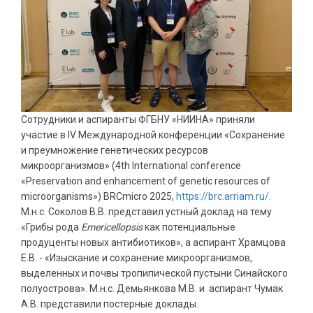
Сотрудники и аспиранты ФГБНУ «НИИНА» приняли
участие в IV Международной конференции «Сохранение
и преумножение генетических ресурсов
микроорганизмов» (4th International conference
«Preservation and enhancement of genetic resources of
microorganisms») BRCmicro 2025,
https
://
brc
.
arriam
.
ru
/
.
М.н.с. Соколов В.В. представил устный доклад на тему
«Грибы рода
Emericellopsis
как потенциальные
продуценты новых антибиотиков», а аспирант Храмцова
Е.В. - «Изыскание и сохранение микроорганизмов,
выделенных и почвы тропипической пустыни Синайского
полуострова». М.н.с. Демьянкова М.В. и аспирант Чумак
А.В. представили постерные доклады.