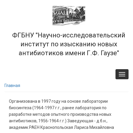
Перейти
к
основному
содержанию
ФГБНУ "Научно-исследовательский
институт по изысканию новых
антибиотиков имени Г.Ф. Гаузе"
Toggl
navig
Главная
Организована в 1997 году на основе лаборатории
биосинтеза (1964-1997 г.г., ранее лаборатория по
разработке методов опытного производства новых
антибиотиков, 1956-1964 г.г.) Заведующая - д.б.н.,
академик РАЕН Краснопольская Лариса Михайловна