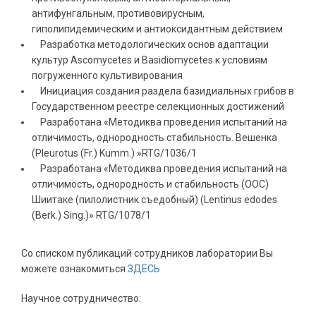
антифунгальным, противовирусным,
гиполипидемическим и антиоксидантным действием
Разработка методологических основ адаптации
культур Ascomycetes и Basidiomycetes к условиям
погруженного культивирования
Инициация создания раздела базидиальных грибов в
Государственном реестре селекционных достижений
Разработана «Методиква проведения испытаний на
отличимость, однородность стабильность. Вешенка
(Pleurotus (Fr.) Kumm.) »RTG/1036/1
Разработана «Методиква проведения испытаний на
отличимость, однородность и стабильность (ООС)
Шиитаке (пилолистник съедобный) (Lentinus edodes
(Berk.) Sing.)» RTG/1078/1
Cо списком публикаций сотрудников лаборатории Вы
можете ознакомиться
ЗДЕСЬ
Научное сотрудничество: