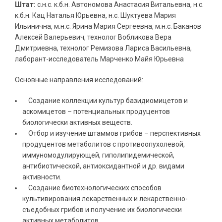
Штат:
с.н.с. к.б.н. Автономова Анастасия Витальевна, н.с.
к.б.н. Кац Наталья Юрьевна, н.с. Шуктуева Мария
Ильинична, м.н.с. Ярина Мария Сергеевна, м.н.с. Баканов
Алексей Валерьевич, технолог Вобликова Вера
Дмитриевна, технолог Ремизова Лариса Васильевна,
лаборант-исследователь Марченко Майя Юрьевна
Основные направления исследований:
Создание коллекции культур базидиомицетов и
аскомицетов – потенциальных продуцентов
биологически активных веществ.
Отбор и изучение штаммов грибов – перспективных
продуцентов метаболитов с противоопухолевой,
иммуномодулирующей, гиполипидемической,
антибиотической, антиоксидантной и др. видами
активности.
Создание биотехнологических способов
культивирования лекарственных и лекарственно-
съедобных грибов и получение их биологически
активных метаболитов.