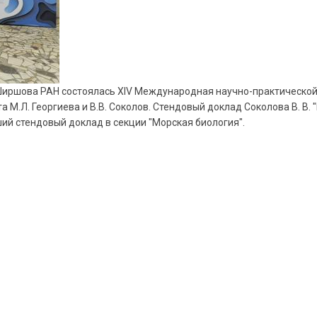
П. Ширшова РАН состоялась XIV Международная научно-практическо
а М.Л. Георгиева и В.В. Соколов. Стендовый доклад Соколова В. В
ший стендовый доклад в секции "Морская биология".