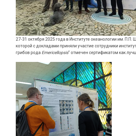
27-31 октября 2025 года в Институте океанологии им. П.
которой с докладами приняли участие сотрудники институт
грибов рода
Emericellopsis
" отмечен сертификатом как луч