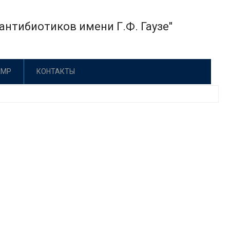
нтибиотиков имени Г.Ф. Гаузе"
АМР
КОНТАКТЫ