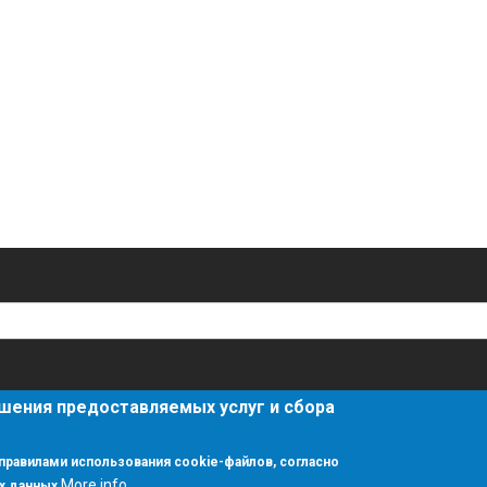
шения предоставляемых услуг и сбора
правилами использования cookie-файлов, согласно
More info
х данных