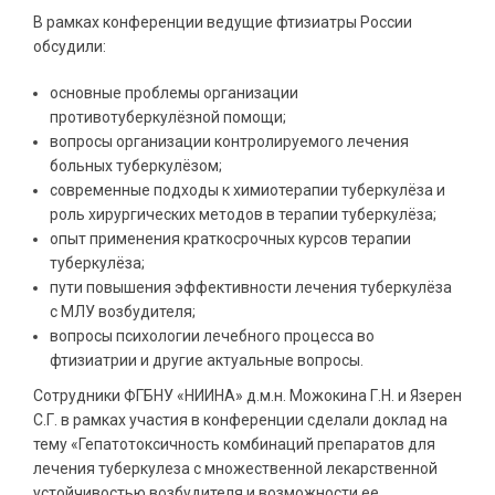
В рамках конференции ведущие фтизиатры России
обсудили:
основные проблемы организации
противотуберкулёзной помощи;
вопросы организации контролируемого лечения
больных туберкулёзом;
современные подходы к химиотерапии туберкулёза и
роль хирургических методов в терапии туберкулёза;
опыт применения краткосрочных курсов терапии
туберкулёза;
пути повышения эффективности лечения туберкулёза
с МЛУ возбудителя;
вопросы психологии лечебного процесса во
фтизиатрии и другие актуальные вопросы.
Сотрудники ФГБНУ «НИИНА» д.м.н. Можокина Г.Н. и Язерен
С.Г. в рамках участия в конференции сделали доклад на
тему «Гепатотоксичность комбинаций препаратов для
лечения туберкулеза с множественной лекарственной
устойчивостью возбудителя и возможности ее