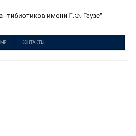
нтибиотиков имени Г.Ф. Гаузе"
АМР
КОНТАКТЫ