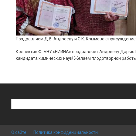
Поздравляем Д.В. Андрееву и С.К. Крымова с присуждение
Коллектив ФГБНУ «НИИНА» поздравляет Андрееву Дарью В
кандидата химических наук! Желаем плодотворной работы,
Поиск
Поиск
О сайте
Политика конфиденциальности