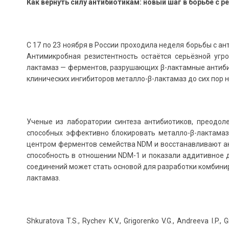
Как вернуть силу антибиотикам: новый шаг в борьбе с 
С 17 по 23 ноября в России проходила неделя борьбы с 
Антимикробная резистентность остаётся серьёзной угр
лактамаз — ферментов, разрушающих β-лактамные антиби
клинических ингибиторов металло-β-лактамаз до сих пор 
Ученые из лаборатории синтеза антибиотиков, преодоле
способных эффективно блокировать металло-β-лактама
центром ферментов семейства NDM и восстанавливают а
способность в отношении NDM-1 и показали аддитивное д
соединений может стать основой для разработки комбини
лактамаз.
Shkuratova T.S., Rychev K.V., Grigorenko V.G., Andreeva I.P.,