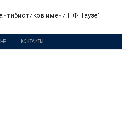
нтибиотиков имени Г.Ф. Гаузе"
АМР
КОНТАКТЫ