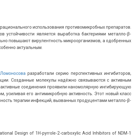
е рационального использования противомикробных препаратов.
ов устойчивости является выработка бактериями металло-β-
льно повышают вирулентность микроорганизмов, а одобренных
особенно актуальным.
 Ломоносова
разработали серию перспективных ингибиторов,
ации. Созданные молекулы надёжно связываются с активным
е активные соединения проявили наномолярную ингибирующую
м, усиливая его антимикробную активность. Этот новый класс
вность терапии инфекций, вызванных продуцентами металло-β-
Rational Design of 1H-pyrrole-2-carboxylic Acid Inhibitors of NDM-1