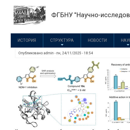
Перейти
к
ФГБНУ "Научно-исследова
основному
содержанию
ИСТОРИЯ
СТРУКТУРА
НОВОСТИ
НАУ
Опубликовано
admin
-
пн, 24/11/2025 - 18:54