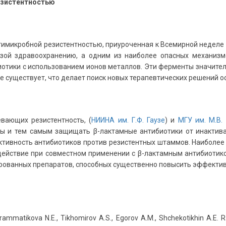
резистентностью
антимикробной резистентностью, приуроченная к Всемирной недел
озой здравоохранению, а одним из наиболее опасных механизм
отики с использованием ионов металлов. Эти ферменты значите
не существует, что делает поиск новых терапевтических решений 
вающих резистентность, (
НИИНА им. Г.Ф. Гаузе
) и
МГУ им. М.В.
зы и тем самым защищать β-лактамные антибиотики от инактив
ктивность антибиотиков против резистентных штаммов. Наиболе
ействие при совместном применении с β-лактамным антибиотико
рованных препаратов, способных существенно повысить эффекти
 Grammatikova N.E., Tikhomirov A.S., Egorov A.M., Shchekotikhin A.E. 